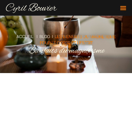
Cyril Bouvier
ACCUEIL
| BLOG |
LES BIENFAITS DU MAGNÉTISME
POUR LE CORPS ET L’ESPRIT
Bienfaits du magnétisme